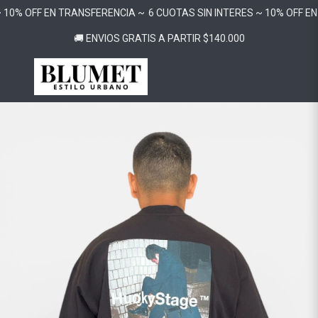
 10% OFF EN TRANSFERENCIA ~
6 CUOTAS SIN INTERES ~ 10% OFF EN
🚚 ENVIOS GRATIS A PARTIR $140.000