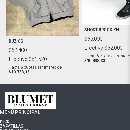
SHORT BROOKLYN
$65.000
BUZIOS
Efectivo
$52.000
$64.400
Hasta
6
cuotas sin inter
Efectivo
$51.520
$10.833,33
Hasta
6
cuotas sin interés
de
$10.733,33
MENÚ PRINCIPAL
INICIO
ZAPATILLAS